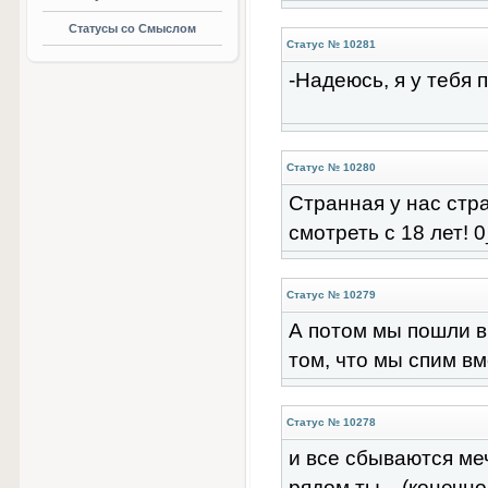
Статусы со Смыслом
Статус № 10281
-Надеюсь, я у тебя п
Статус № 10280
Странная у нас стра
смотреть с 18 лет! 
Статус № 10279
А потом мы пошли в
том, что мы спим вме
Статус № 10278
и все сбываются ме
рядом ты... (конечн