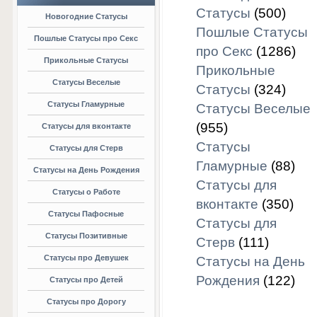
Статусы
(500)
Новогодние Статусы
Пошлые Статусы
Пошлые Статусы про Секс
про Секс
(1286)
Прикольные Статусы
Прикольные
Статусы Веселые
Статусы
(324)
Статусы Гламурные
Статусы Веселые
(955)
Статусы для вконтакте
Статусы
Статусы для Стерв
Гламурные
(88)
Статусы на День Рождения
Статусы для
Статусы о Работе
вконтакте
(350)
Статусы Пафосные
Статусы для
Статусы Позитивные
Стерв
(111)
Статусы про Девушек
Статусы на День
Рождения
(122)
Статусы про Детей
Статусы про Дорогу