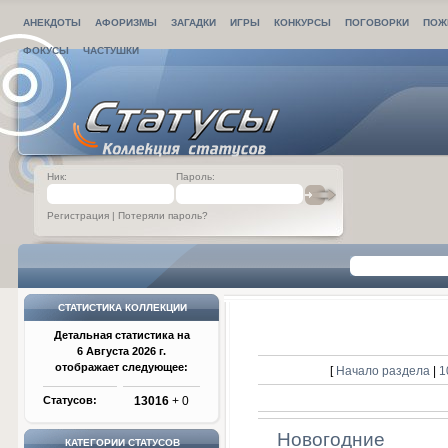
АНЕКДОТЫ
АФОРИЗМЫ
ЗАГАДКИ
ИГРЫ
КОНКУРСЫ
ПОГОВОРКИ
ПОЖ
ФОКУСЫ
ЧАСТУШКИ
Ник:
Пароль:
Регистрация
|
Потеряли пароль?
СТАТИСТИКА КОЛЛЕКЦИИ
Детальная статистика на
6 Августа 2026 г.
отображает следующее:
[
Начало раздела
|
1
Статусов:
13016
+ 0
Новогодние
КАТЕГОРИИ СТАТУСОВ