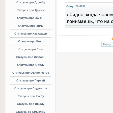
Статусы про Дружбу
Статус № 8001
Статусы про Друзей
обидно, когда челов
Статусы про Жизнь
понимаешь, что на с
Статусы про Зиму
Статусы про Кавказцев
В
Статусы про Кино
Назад
Статусы про Лето
Статусы про Любовь
Статусы про Обиду
Статусы про Одиночество
Статусы про Парней
Статусы про Студентов
Статусы про Учебу
Статусы про Школу
Статусы со Смыслом