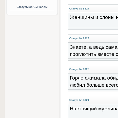
Статусы со Смыслом
Статус № 8327
Женщины и слоны ни
Статус № 8326
Знаете, а ведь сама
проглотить вместе с
Статус № 8325
Горло сжимала обида
любил больше всег
Статус № 8324
Настоящий мужчина 