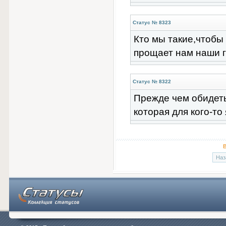
Статус № 8323
Кто мы такие,чтобы
прощает нам наши г
Статус № 8322
Прежде чем обидеть 
которая для кого-то
В
Наз