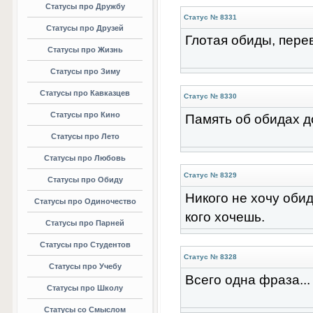
Статусы про Дружбу
Статус № 8331
Статусы про Друзей
Глотая обиды, пере
Статусы про Жизнь
Статусы про Зиму
Статусы про Кавказцев
Статус № 8330
Статусы про Кино
Память об обидах д
Статусы про Лето
Статусы про Любовь
Статус № 8329
Статусы про Обиду
Никого не хочу обид
Статусы про Одиночество
кого хочешь.
Статусы про Парней
Статусы про Студентов
Статус № 8328
Статусы про Учебу
Всего одна фраза...
Статусы про Школу
Статусы со Смыслом