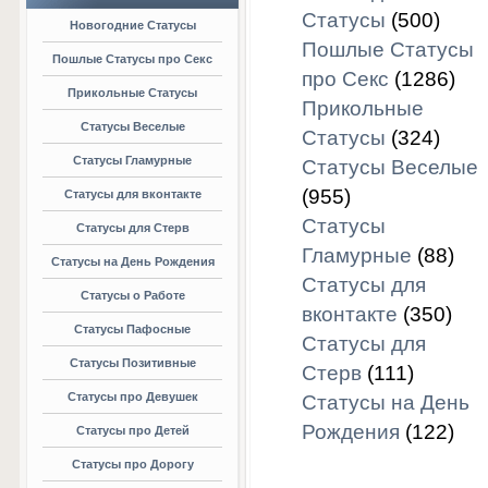
Статусы
(500)
Новогодние Статусы
Пошлые Статусы
Пошлые Статусы про Секс
про Секс
(1286)
Прикольные Статусы
Прикольные
Статусы Веселые
Статусы
(324)
Статусы Гламурные
Статусы Веселые
(955)
Статусы для вконтакте
Статусы
Статусы для Стерв
Гламурные
(88)
Статусы на День Рождения
Статусы для
Статусы о Работе
вконтакте
(350)
Статусы Пафосные
Статусы для
Статусы Позитивные
Стерв
(111)
Статусы про Девушек
Статусы на День
Рождения
(122)
Статусы про Детей
Статусы про Дорогу