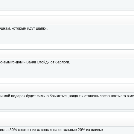
вушкам, которым идут шапки.
-вым го-дом !- Ваня! Отойди от берлоги.
и мой подарок будет сильно брыкаться, когда ты станешь засовывать его в меш
ек на 80% состоит из алкоголя,на остальные 20% из оливье.