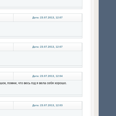
Дата: 23.07.2013, 12:07
Дата: 23.07.2013, 12:07
Дата: 23.07.2013, 12:04
ок, помни, что весь год я вела себя хорошо.
Дата: 23.07.2013, 12:03