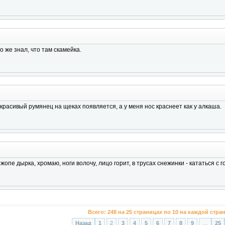
о же знал, что там скамейка.
 красивый румянец на щеках появляется, а у меня нос краснеет как у алкаша.
 жопе дырка, хромаю, ноги волочу, лицо горит, в трусах снежинки - кататься с 
Всего:
248
на
25
страницах по
10
на каждой стра
Назад
1
2
3
4
5
6
7
8
9
…
25