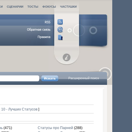
ХИ
СЦЕНАРИИ
ТОСТЫ
ФОКУСЫ
ЧАСТУШКИ
Расширенный поиск
|
10 - Лучших Статусов
]
нь
(471)
Статусы про Парней
(288)